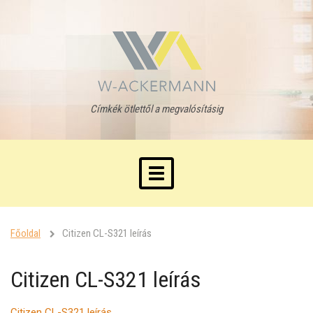
Címkék ötlettől a megvalósításig
Toggle
navigation
Főoldal
Citizen CL-S321 leírás
Citizen CL-S321 leírás
Citizen CL-S321 leírás