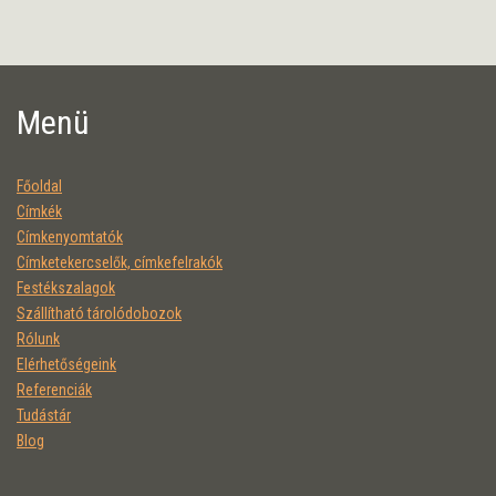
Menü
Főoldal
Címkék
Címkenyomtatók
Címketekercselők, címkefelrakók
Festékszalagok
Szállítható tárolódobozok
Rólunk
Elérhetőségeink
Referenciák
Tudástár
Blog