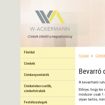
Címkék ötlettől a megvalósításig
Főoldal
Főoldal
Címké
Címkék
Bevarró 
Címkenyomtatók
A bevarrható ruh
Címketekercselők,
Előnye, hogy kis
címkefelrakók
módszer csak 1 s
olyan tartós, min
Festékszalagok