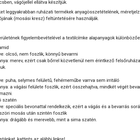
sben, vágójellel ellátva készítjük.
et leggyakrabban ruházati termékek anyagösszetételének, méretjelzé
ójának (mosási kresz) feltüntetésére használják.
erületének figyelembevételével a textilcímke alapanyagok különbözőe
amid
ye: olcsó, nem foszlik, könnyű bevarrni
ánya: merev, ezért csak bőrrel közvetlenül nem érintkező felsőruház
juk.
ye: puha, selymes felületű, fehérneműbe varrva sem irritáló
ánya: a vágási felülete foszlik, ezért összehajtva, mindkét végét bev
lmazni.
ó szatén
ye: speciális bevonattal rendelkezik, ezért a vágás és a bevarrás so
szöri mosás után szintén foszlik
ánya: drágább és merevebb, mint a sima szatén.
tánkat, kattints az alábbi linkre!