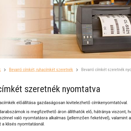
k
Bevarró címkét, ruhacímkét szeretnék
Bevarró címkét szeretnék ny
címkét szeretnék nyomtatva
acímkék előállítása gazdaságosan kivitelezhető címkenyomtatóval.
 darabszámok is megfizethető áron állíthatók elő, hátránya viszont, 
zínnel való nyomtatásra alkalmas (jellemzően feketével), valamint
t a klisés nyomtatásnál.