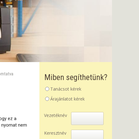
omtatva
Miben segíthetünk?
Tanácsot kérek
Árajánlatot kérek
Vezetéknév
hogy ez a
 a nyomat nem
Keresztnév