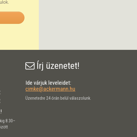
ulok.
Írj üzenetet!
Ide várjuk leveleidet:
9
cimke@ackermann.hu
8
Üzenetedre 24 órán belül válaszolunk.
8
!
kig 8.30–
özött