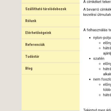
A címkéket tekerc
Szállítható tárolódobozok
A bevarró címkék
kezelési útmutat
Rólunk
A felhasználás t
Elérhetőségeink
nylon-poly
előn
Referenciák
hátr
ajánl
Tudástár
szatén
előn
Blog
hátr
alka
nem foszl
előn
több
hátr
Tekintsd meg árlis