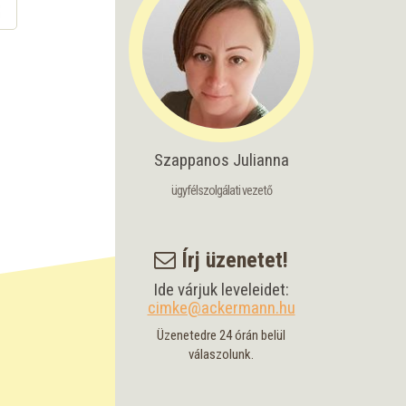
Szappanos Julianna
ügyfélszolgálati vezető
Írj üzenetet!
Ide várjuk leveleidet:
cimke@ackermann.hu
Üzenetedre 24 órán belül
válaszolunk.