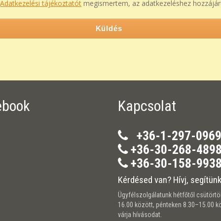
z
Adatkezelési tájékoztatót
megismertem, az adatkezeléshez hozzájár
Küldés
ebook
Kapcsolat
+36-1-297-096
+36-30-268-489
+36-30-158-993
Kérdésed van? Hívj, segítünk
Ügyfélszolgálatunk hétfőtől csütörtö
16.00 között, pénteken 8.30–15.00 k
várja hívásodat.