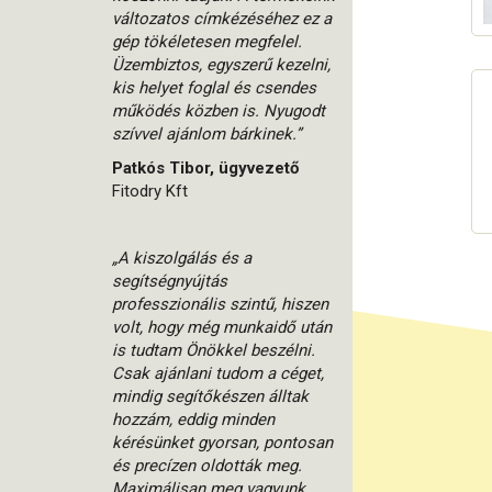
változatos címkézéséhez ez a
gép tökéletesen megfelel.
Üzembiztos, egyszerű kezelni,
kis helyet foglal és csendes
működés közben is. Nyugodt
szívvel ajánlom bárkinek.”
Patkós Tibor, ügyvezető
Fitodry Kft
„A kiszolgálás és a
segítségnyújtás
professzionális szintű, hiszen
volt, hogy még munkaidő után
is tudtam Önökkel beszélni.
Csak ajánlani tudom a céget,
mindig segítőkészen álltak
hozzám, eddig minden
kérésünket gyorsan, pontosan
és precízen oldották meg.
Maximálisan meg vagyunk