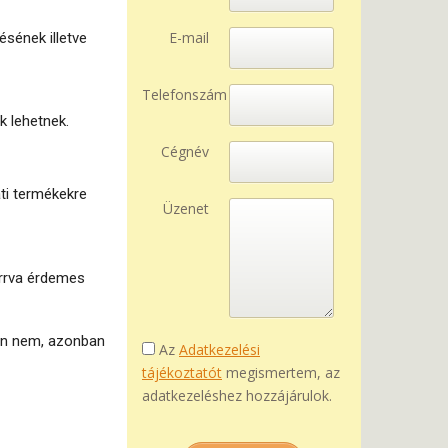
E-mail
sének illetve
Telefonszám
k lehetnek.
Cégnév
ati termékekre
Üzenet
arrva érdemes
rán nem, azonban
Az
Adatkezelési
tájékoztatót
megismertem, az
adatkezeléshez hozzájárulok.