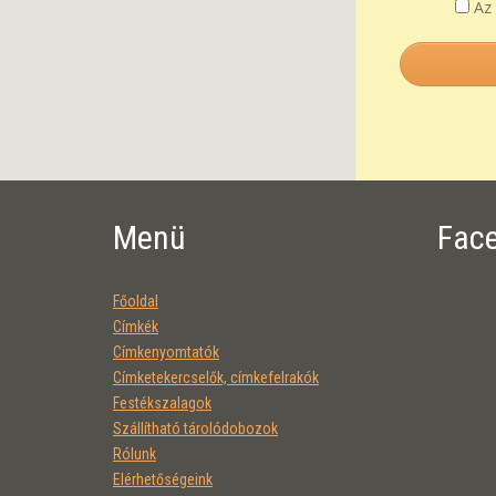
A
Menü
Fac
Főoldal
Címkék
Címkenyomtatók
Címketekercselők, címkefelrakók
Festékszalagok
Szállítható tárolódobozok
Rólunk
Elérhetőségeink