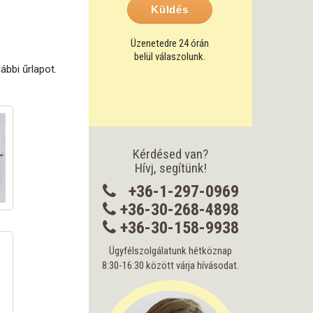
Küldés
Üzenetedre 24 órán
belül válaszolunk.
ábbi űrlapot.
Kérdésed van?
Hívj, segítünk!
+36-1-297-0969
+36-30-268-4898
+36-30-158-9938
Ügyfélszolgálatunk hétköznap
8:30-16:30 között várja hívásodat.