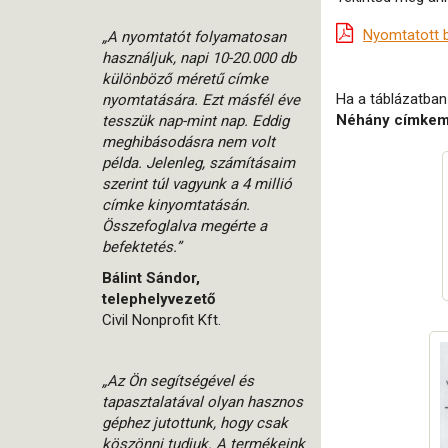
Nyomtatott b
„A nyomtatót folyamatosan
használjuk, napi 10-20.000 db
különböző méretű címke
Ha a táblázatban 
nyomtatására. Ezt másfél éve
Néhány címkem
tesszük nap-mint nap. Eddig
meghibásodásra nem volt
példa. Jelenleg, számításaim
szerint túl vagyunk a 4 millió
címke kinyomtatásán.
Összefoglalva megérte a
befektetés.”
Bálint Sándor,
telephelyvezető
Civil Nonprofit Kft.
„Az Ön segítségével és
tapasztalatával olyan hasznos
géphez jutottunk, hogy csak
köszönni tudjuk. A termékeink