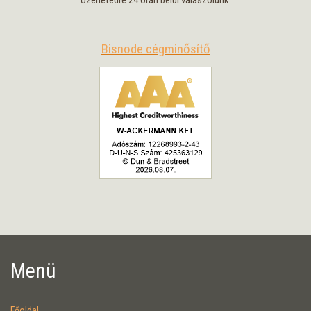
Üzenetedre 24 órán belül válaszolunk.
Bisnode cégminősítő
Menü
Főoldal