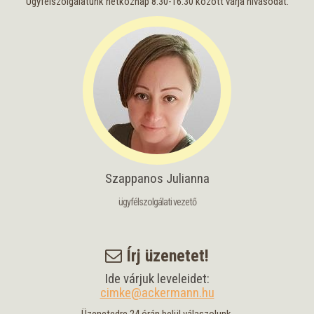
Ügyfélszolgálatunk hétköznap 8:30-16:30 között várja hívásodat.
Szappanos Julianna
ügyfélszolgálati vezető
Írj üzenetet!
Ide várjuk leveleidet:
cimke@ackermann.hu