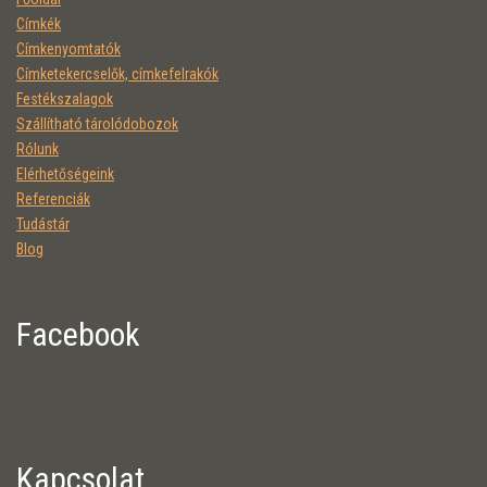
Címkék
Címkenyomtatók
Címketekercselők, címkefelrakók
Festékszalagok
Szállítható tárolódobozok
Rólunk
Elérhetőségeink
Referenciák
Tudástár
Blog
Facebook
Kapcsolat